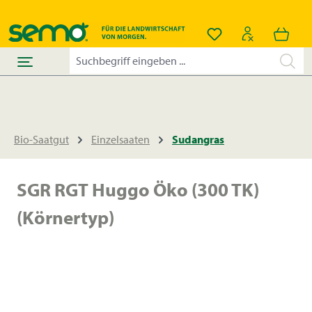
alt springen
Du hast 0 Produkt
Bio-Saatgut
Einzelsaaten
Sudangras
SGR RGT Huggo Öko (300 TK)
(Körnertyp)
Bildergalerie überspringen