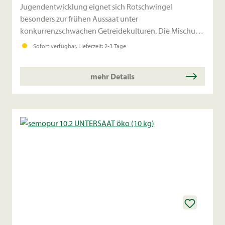
Jugendentwicklung eignet sich Rotschwingel
besonders zur frühen Aussaat unter
konkurrenzschwachen Getreidekulturen. Die Mischung
eignet sich ebenfalls zur Aussaat im Herbst.
Sofort verfügbar, Lieferzeit: 2-3 Tage
mehr Details