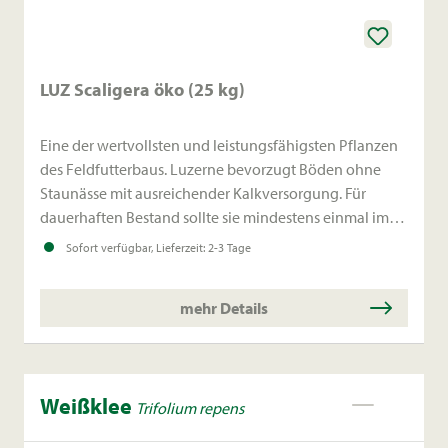
LUZ Scaligera öko (25 kg)
Eine der wertvollsten und leistungsfähigsten Pflanzen
des Feldfutterbaus. Luzerne bevorzugt Böden ohne
Staunässe mit ausreichender Kalkversorgung. Für
dauerhaften Bestand sollte sie mindestens einmal im
Jahr blühen und nicht zu tief in den Winter gehen.
Sofort verfügbar, Lieferzeit: 2-3 Tage
mehr Details
Weißklee
Trifolium repens