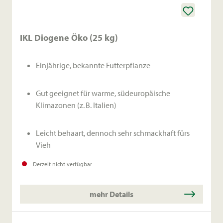
IKL Diogene Öko (25 kg)
Einjährige, bekannte Futterpflanze
Gut geeignet für warme, südeuropäische
Klimazonen (z. B. Italien)
Leicht behaart, dennoch sehr schmackhaft fürs
Vieh
Derzeit nicht verfügbar
Hoher Eiweißgehalt
mehr Details
Anbau in Reinsaat oder Mischungen möglich