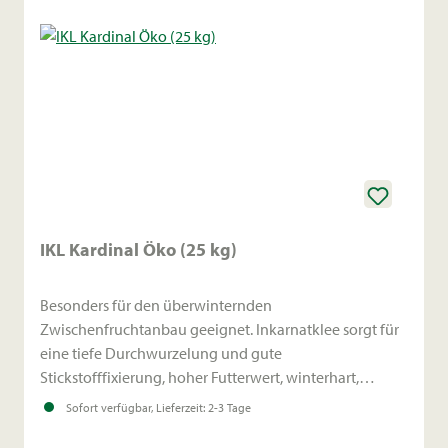
Frühreif mit aufrechtem Wuchs
Hohe Blattmasse
Blüte: länglich, purpurrot, meist in den ersten
Maitagen
Gute Eignung für saure Böden
IKL Kardinal Öko (25 kg)
Anpassungsfähig an trockene und magere
Standorte
Besonders für den überwinternden
Zwischenfruchtanbau geeignet. Inkarnatklee sorgt für
eine tiefe Durchwurzelung und gute
Stickstofffixierung, hoher Futterwert, winterhart,
einschnittig.
Sofort verfügbar, Lieferzeit: 2-3 Tage