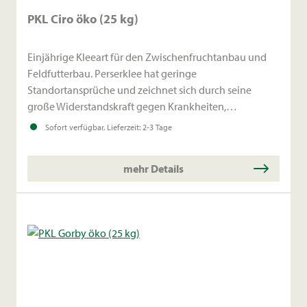
PKL Ciro öko (25 kg)
Einjährige Kleeart für den Zwischenfruchtanbau und
Feldfutterbau. Perserklee hat geringe
Standortansprüche und zeichnet sich durch seine
große Widerstandskraft gegen Krankheiten,
insbesondere gegen Stängelbrenner aus. Perserklee
Sofort verfügbar, Lieferzeit: 2-3 Tage
gedeiht auch unter trockenen Bedingungen. Über
Winter friert er vollständig ab.
mehr Details