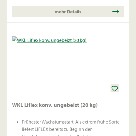
Schmackhaftes Futter: Bildet ein protein- und
mineralstoffreiches Futter, das von Weidetieren
mehr Details
sehr gerne gefressen wird.
WKL Liflex konv. ungebeizt (20 kg)
Frühester Wachstumsstart: Als extrem frühe Sorte
liefert LIFLEX bereits zu Beginn der