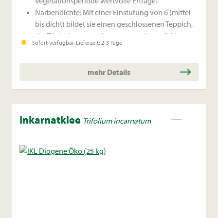
Vegetationsperiode wertvolle Erträge.
Narbendichte: Mit einer Einstufung von 6 (mittel
bis dicht) bildet sie einen geschlossenen Teppich,
der Trittbelastungen hervorragend standhält.
Sofort verfügbar, Lieferzeit: 2-3 Tage
Top-Erträge im 1. Schnitt: Besonders im ersten
Aufwuchs zeigt LIFLEX eine gute Leistungsstärke.
mehr Details
Inkarnatklee
Trifolium incarnatum