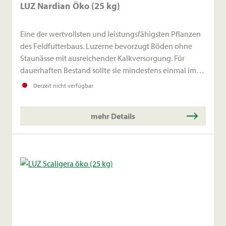
LUZ Nardian Öko (25 kg)
Eine der wertvollsten und leistungsfähigsten Pflanzen
des Feldfutterbaus. Luzerne bevorzugt Böden ohne
Staunässe mit ausreichender Kalkversorgung. Für
dauerhaften Bestand sollte sie mindestens einmal im
Jahr blühen und nicht zu tief in den Winter gehen. Mit
Derzeit nicht verfügbar
Rhizobien ummanteltes Saatgut für mehr
Ertragssicherheit und höhere Stickstofffixierleistung,
mehr Details
besonders beim Erstanbau.