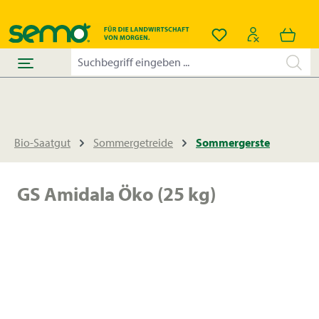
alt springen
Du hast 0 Produkt
Bio-Saatgut
Sommergetreide
Sommergerste
GS Amidala Öko (25 kg)
Bildergalerie überspringen