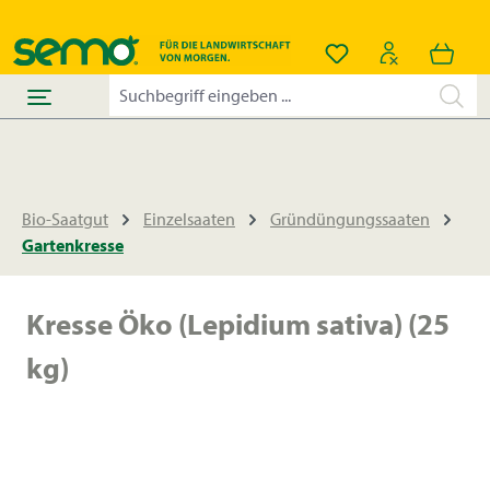
alt springen
Du hast 0 Produkt
Bio-Saatgut
Einzelsaaten
Gründüngungssaaten
Gartenkresse
Kresse Öko (Lepidium sativa) (25
kg)
Bildergalerie überspringen