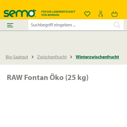
alt springen
Du hast 0 Produkt
Bio-Saatgut
Zwischenfrucht
Winterzwischenfrucht
RAW Fontan Öko (25 kg)
Bildergalerie überspringen