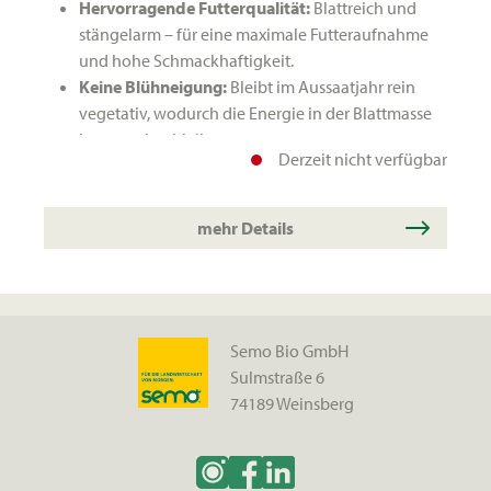
Hervorragende Futterqualität:
Blattreich und
stängelarm – für eine maximale Futteraufnahme
und hohe Schmackhaftigkeit.
Keine Blühneigung:
Bleibt im Aussaatjahr rein
vegetativ, wodurch die Energie in der Blattmasse
konzentriert bleibt.
Derzeit nicht verfügbar
Späte Weidenutzung:
Dank der hohen
Frostresistenz ist eine Beweidung problemlos bis
in den Dezember hinein möglich.
mehr Details
Semo Bio GmbH
Sulmstraße 6
74189 Weinsberg