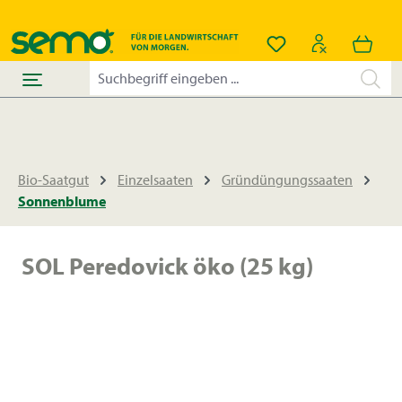
alt springen
Du hast 0 Produkt
Bio-Saatgut
Einzelsaaten
Gründüngungssaaten
Sonnenblume
SOL Peredovick öko (25 kg)
Bildergalerie überspringen