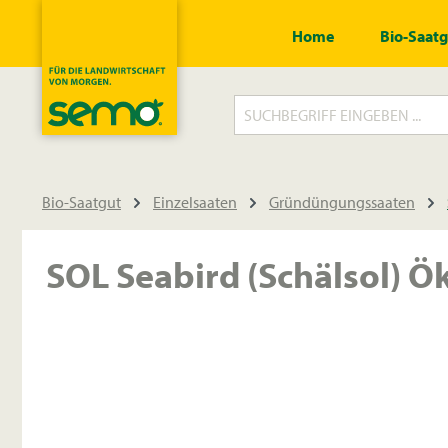
springen
Zur Hauptnavigation springen
Home
Bio-Saat
Bio-Saatgut
Einzelsaaten
Gründüngungssaaten
SOL Seabird (Schälsol) 
Bildergalerie überspringen