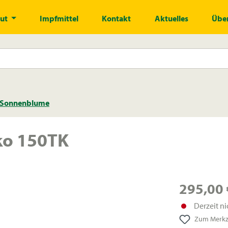
gut
Impfmittel
Kontakt
Aktuelles
Über
Sonnenblume
Öko 150TK
295,00 
Derzeit ni
Zum Merkze