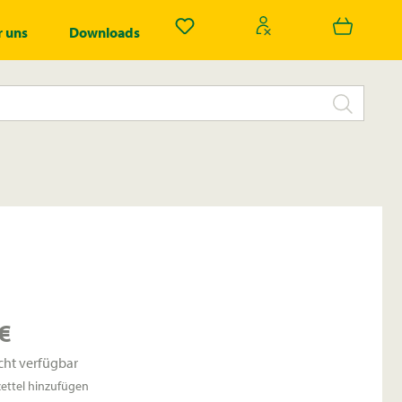
Du hast 0 Produkte auf dem Merk
 uns
Downloads
€
cht verfügbar
ttel hinzufügen