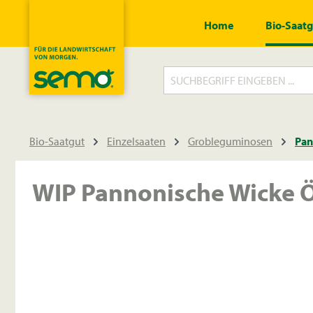
springen
Zur Hauptnavigation springen
Home
Bio-Saat
Bio-Saatgut
Einzelsaaten
Grobleguminosen
Pan
WIP Pannonische Wicke Ö
Bildergalerie überspringen