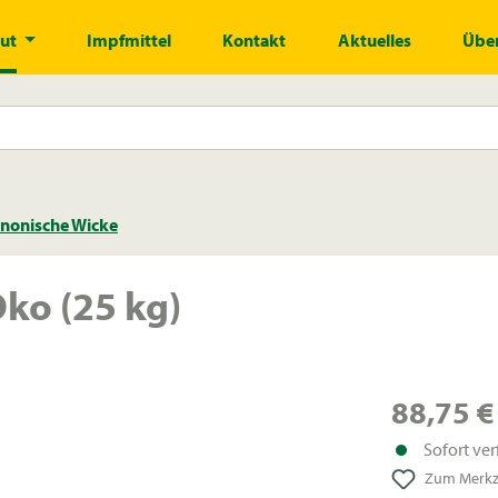
gut
Impfmittel
Kontakt
Aktuelles
Über
nonische Wicke
ko (25 kg)
88,75 €
Sofort ver
Zum Merkze