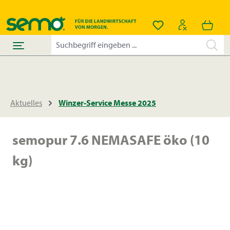
alt springen
Du hast 0 Produkt
Aktuelles
Winzer-Service Messe 2025
semopur 7.6 NEMASAFE öko (10
kg)
Bildergalerie überspringen