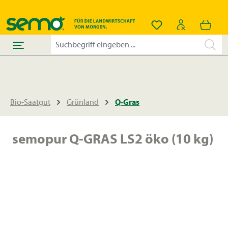
alt springen
Du hast 0 Produkt
Bio-Saatgut
Grünland
Q-Gras
semopur Q-GRAS LS2 öko (10 kg)
Bildergalerie überspringen