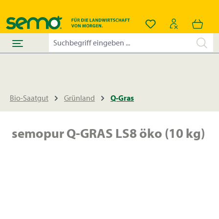
alt springen
Du hast 0 Produkt
Bio-Saatgut
Grünland
Q-Gras
semopur Q-GRAS LS8 öko (10 kg)
Bildergalerie überspringen