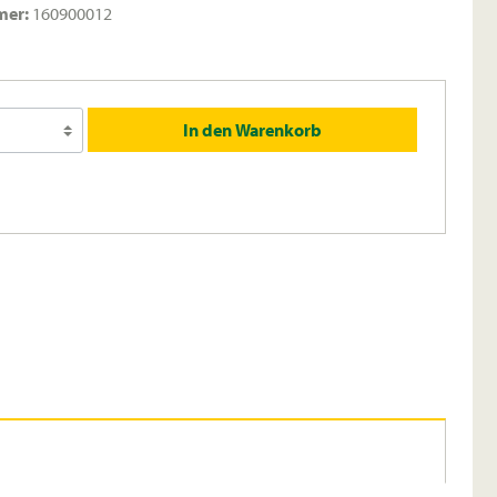
mer:
160900012
In den Warenkorb