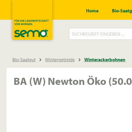
springen
Zur Hauptnavigation springen
Home
Bio-Saat
Bio-Saatgut
Wintergetreide
Winterackerbohnen
BA (W) Newton Öko (50.0
Bildergalerie überspringen