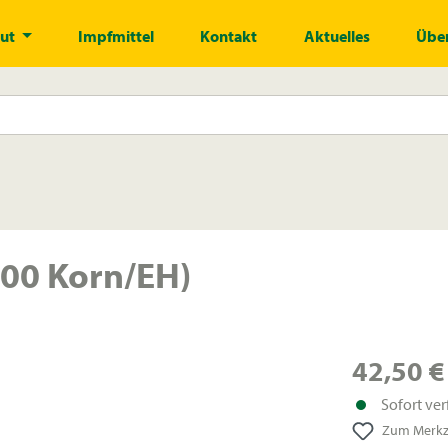
gut
Impfmittel
Kontakt
Aktuelles
Über
00 Korn/EH)
42,50 €
Sofort ver
Zum Merkze