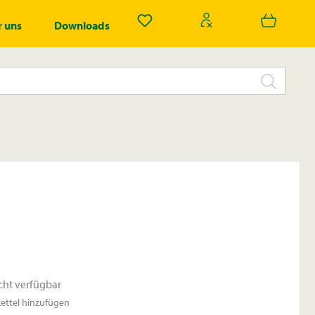
Du hast 0 Produkte auf dem Merk
 uns
Downloads
cht verfügbar
ttel hinzufügen