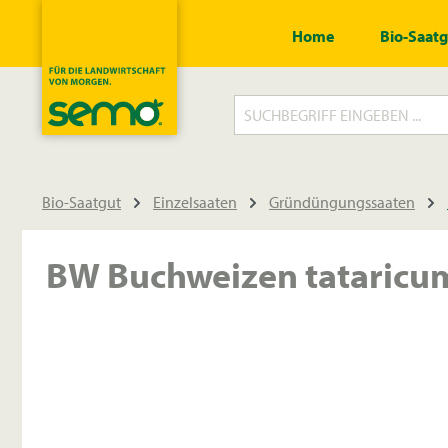
springen
Zur Hauptnavigation springen
Home
Bio-Saat
Bio-Saatgut
Einzelsaaten
Gründüngungssaaten
BW Buchweizen tataricum
Bildergalerie überspringen