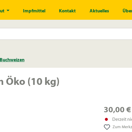
gut
Impfmittel
Kontakt
Aktuelles
Über
Buchweizen
 Öko (10 kg)
30,00 €
Derzeit ni
Zum Merkze