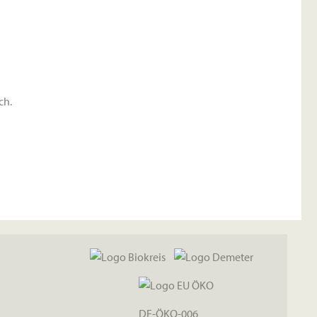
ch.
DE-ÖKO-006