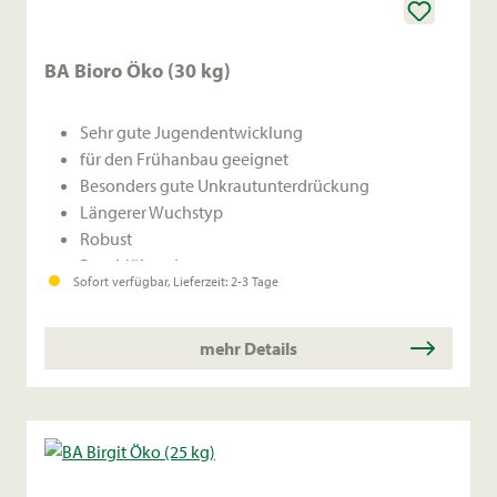
BA Bioro Öko (30 kg)
Sehr gute Jugendentwicklung
für den Frühanbau geeignet
Besonders gute Unkrautunterdrückung
Längerer Wuchstyp
Robust
Buntblühend
Sofort verfügbar, Lieferzeit: 2-3 Tage
Kleines Korn
Sehr gute Frosttoleranz
Auch als Futterbohne geeignet
mehr Details