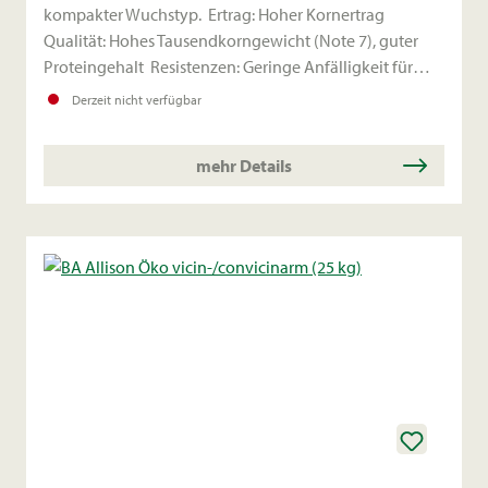
kompakter Wuchstyp. Ertrag: Hoher Kornertrag
Qualität: Hohes Tausendkorngewicht (Note 7), guter
Proteingehalt Resistenzen: Geringe Anfälligkeit für
Viren und Rost Aussaatzeitpunkt: Mitte
Derzeit nicht verfügbar
Oktober. Aussaatstärke: 30 Körner/m².
mehr Details