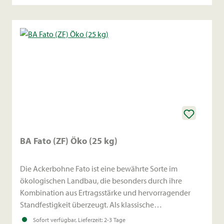
BA Fato (ZF) Öko (25 kg)
Die Ackerbohne Fato ist eine bewährte Sorte im
ökologischen Landbau, die besonders durch ihre
Kombination aus Ertragsstärke und hervorragender
Standfestigkeit überzeugt. Als klassische
Körnerleguminose spielt sie eine Schlüsselrolle bei der
Sofort verfügbar, Lieferzeit: 2-3 Tage