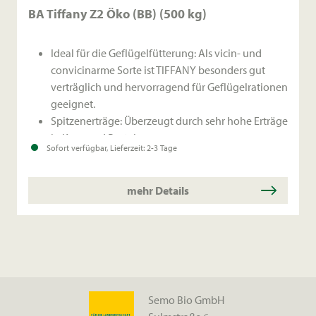
BA Tiffany Z2 Öko (BB) (500 kg)
Ideal für die Geflügelfütterung: Als vicin- und
convicinarme Sorte ist TIFFANY besonders gut
verträglich und hervorragend für Geflügelrationen
geeignet.
Spitzenerträge: Überzeugt durch sehr hohe Erträge
in Korn und Protein.
Sofort verfügbar, Lieferzeit: 2-3 Tage
Hervorragende Agronomie: Standfeste Sorte mit
mittlerer Pflanzenlänge, die in allen
Anbauregionen durch ihre Sicherheit überzeugt.
mehr Details
Semo Bio GmbH