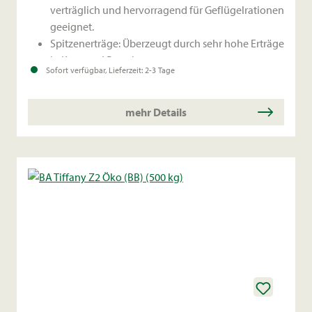
verträglich und hervorragend für Geflügelrationen
geeignet.
Spitzenerträge: Überzeugt durch sehr hohe Erträge
in Korn und Protein.
Sofort verfügbar, Lieferzeit: 2-3 Tage
Hervorragende Agronomie: Standfeste Sorte mit
mittlerer Pflanzenlänge, die in allen
Anbauregionen durch ihre Sicherheit überzeugt.
mehr Details