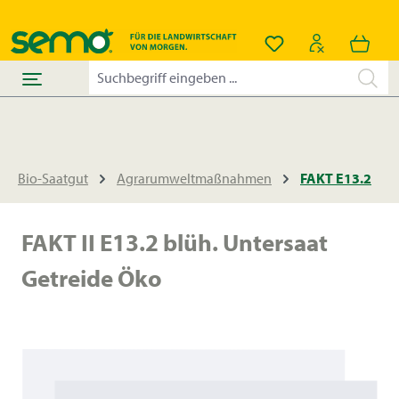
alt springen
Du hast 0 Produkt
Bio-Saatgut
Agrarumweltmaßnahmen
FAKT E13.2
FAKT II E13.2 blüh. Untersaat
Getreide Öko
Bildergalerie überspringen