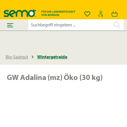
alt springen
Du hast 0 Produkt
Bio-Saatgut
Wintergetreide
GW Adalina (mz) Öko (30 kg)
Bildergalerie überspringen