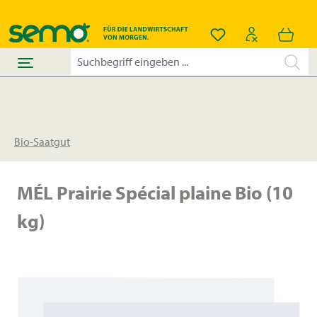
alt springen
Du hast 0 Produkt
Bio-Saatgut
MÉL Prairie Spécial plaine Bio (10
kg)
Bildergalerie überspringen