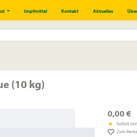
gut
Impfmittel
Kontakt
Aktuelles
Über
e (10 kg)
0,00 €
Sofort ver
Zum Merkze