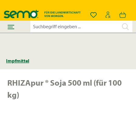
alt springen
Du hast 0 Produkt
Impfmittel
RHIZApur ® Soja 500 ml (für 100
kg)
Bildergalerie überspringen