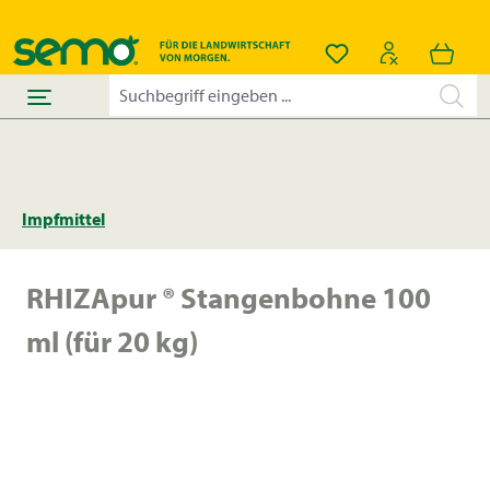
alt springen
Du hast 0 Produkt
Impfmittel
RHIZApur ® Stangenbohne 100
ml (für 20 kg)
Bildergalerie überspringen