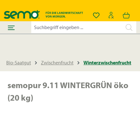
alt springen
Du hast 0 Produkt
Bio-Saatgut
Zwischenfrucht
Winterzwischenfrucht
semopur 9.11 WINTERGRÜN öko
(20 kg)
Bildergalerie überspringen