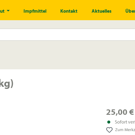
gut
Impfmittel
Kontakt
Aktuelles
Über
kg)
25,00 €
Sofort ver
Zum Merkze