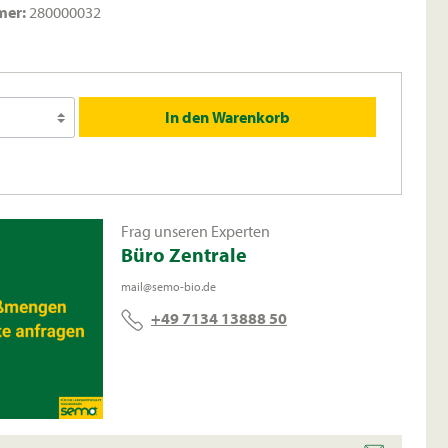
mer:
280000032
In den Warenkorb
Frag unseren Experten
Büro Zentrale
mail@semo-bio.de
+49 7134 13888 50