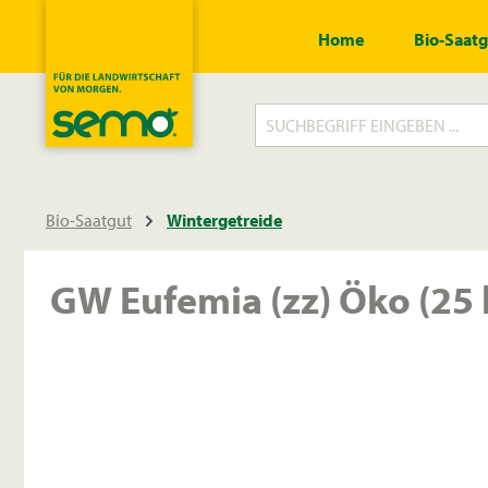
springen
Zur Hauptnavigation springen
Home
Bio-Saat
Bio-Saatgut
Wintergetreide
GW Eufemia (zz) Öko (25 
Bildergalerie überspringen