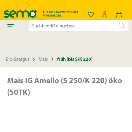
alt springen
Du hast 0 Produkt
Bio-Saatgut
Mais
früh (bis S/K 220)
Mais IG Amello (S 250/K 220) öko
(50TK)
Bildergalerie überspringen