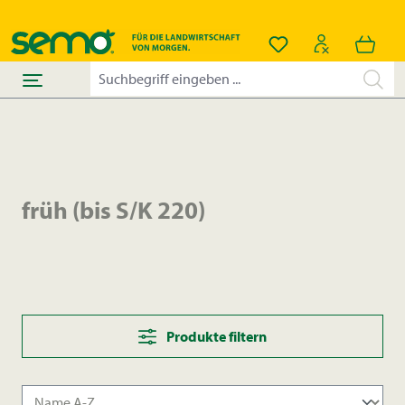
alt springen
Du hast 0 Produkt
früh (bis S/K 220)
Produkte filtern