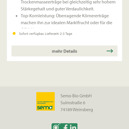
Trockenmasseerträge bei gleichzeitig sehr hohem
Stärkegehalt und guter Verdaulichkeit.
Top-Kornleistung: Überragende Körnererträge
machen ihn zur idealen Marktfrucht oder für die
CCM-Nutzung.
Sofort verfügbar, Lieferzeit: 2-3 Tage
Überlegene Agronomie: Sehr schnelle
Jugendentwicklung für zügigen Reihenschluss
und eine exzellente Kolbengesundheit mit
mehr Details
geringer Beulenbrandanfälligkeit.
Semo Bio GmbH
Sulmstraße 6
74189 Weinsberg