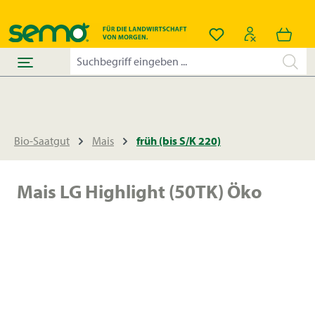
alt springen
Du hast 0 Produkt
Bio-Saatgut
Mais
früh (bis S/K 220)
Mais LG Highlight (50TK) Öko
Bildergalerie überspringen