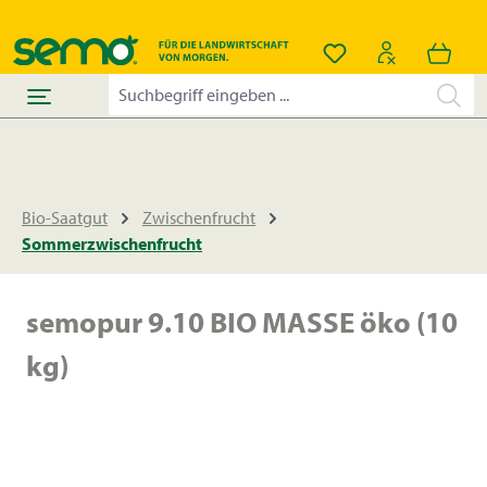
alt springen
Du hast 0 Produkt
Bio-Saatgut
Zwischenfrucht
Sommerzwischenfrucht
semopur 9.10 BIO MASSE öko (10
kg)
Bildergalerie überspringen