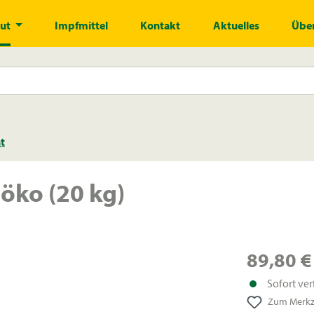
gut
Impfmittel
Kontakt
Aktuelles
Über
t
öko (20 kg)
89,80 €
Sofort ver
Zum Merkze