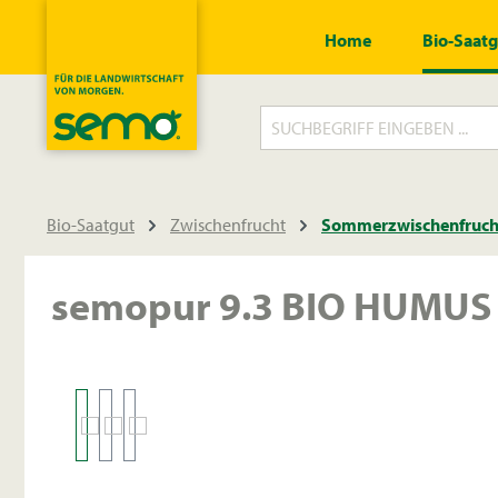
springen
Zur Hauptnavigation springen
Home
Bio-Saat
Bio-Saatgut
Zwischenfrucht
Sommerzwischenfruch
semopur 9.3 BIO HUMUS 
Bildergalerie überspringen