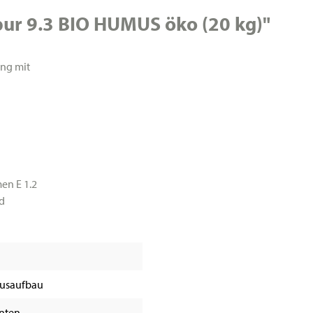
ur 9.3 BIO HUMUS öko (20 kg)"
ng mit
en E 1.2
d
usaufbau
nten