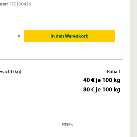
mer:
170100436
In den Warenkorb
wicht (kg)
Rabatt
40 € je 100 kg
80 € je 100 kg
PDFs