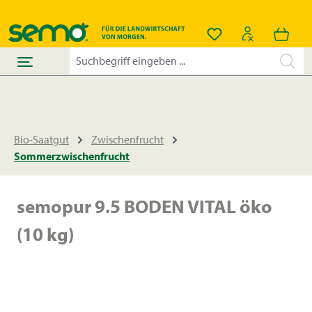
alt springen
Du hast 0 Produkt
Bio-Saatgut
Zwischenfrucht
Sommerzwischenfrucht
semopur 9.5 BODEN VITAL öko
(10 kg)
Bildergalerie überspringen